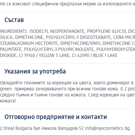
Не се изискват специфични предпазни мерки за използването н
Състав
INGREDIENTS: ISODECYL NEOPENTANOATE, PROPYLENE GLYCOL DIC
SILICA, DIMETHICONE, POLYGLYCERYL-3 DIISOSTEARATE, CERA MIC
STEARALKONIUM HECTORITE, DIMETHICONE/VINYL DIMETHICONE CR
PALMITATE, POLYGLYCERYL-3 POLYRICINOLEATE, POLYHYDROXYSTEARIC
DIOXIDE, CI 19140 / YELLOW 5 LAKE, CI 42090 / BLUE 1 LAKE.
Указания за употреба
Овладейте техниките за корекция на цвета, които доминират в 
green: прикрива зачервяването при всички тонове кожа. 0.2 pin
средно тъмни и тъмни тонове на кожата. След корекция на цвет
кожата!
Отговорно предприятие и контакти
L'Oreal Bulgaria бул.Никола Вапцаров 52 info@nyxcosmetics.bg