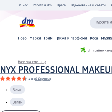
За нас
Работа в dm
Преса
Вдъхновение и съвети
Търсете 
Ново
Марки
Грим
Грижа и парфюми
Коса
Мъжка
dm трайно изго
Начална страница
NYX PROFESSIONAL MAKEU
4.8
(
6 Оценки
)
Веган
Веган