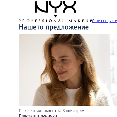
Още продукти
Нашето предложение
Перфектният акцент за Вашия грим
Блестящи лунички