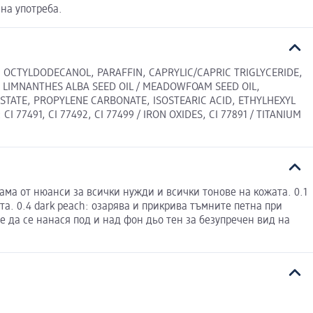
на употреба.
 OCTYLDODECANOL, PARAFFIN, CAPRYLIC/CAPRIC TRIGLYCERIDE,
E, LIMNANTHES ALBA SEED OIL / MEADOWFOAM SEED OIL,
TATE, PROPYLENE CARBONATE, ISOSTEARIC ACID, ETHYLHEXYL
77491, CI 77492, CI 77499 / IRON OXIDES, CI 77891 / TITANIUM
ма от нюанси за всички нужди и всички тонове на кожата. 0.1
та. 0.4 dark peach: озарява и прикрива тъмните петна при
е да се нанася под и над фон дьо тен за безупречен вид на