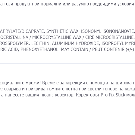
а този продукт при нормални или разумно предвидими условия 
APRYLATE/DICAPRATE, SYNTHETIC WAX, ISONONYL ISONONANOATE,
ROCRISTALLINA / MICROCRYSTALLINE WAX / CIRE MICROCRISTALLIN
OSSPOLYMER, LECITHIN, ALUMINUM HYDROXIDE, ISOPROPYL MYRIS
 ACID, PHENOXYETHANOL. MAY CONTAIN / PEUT CONTENIR (+/-): CI 
социалните мрежи! Време е за корекция с помощта на широка га
k: озарява и прикрива тъмните петна при светли тонове на кожа
а нанесете вашия нюанс коректор. Коректорът Pro Fix Stick мож