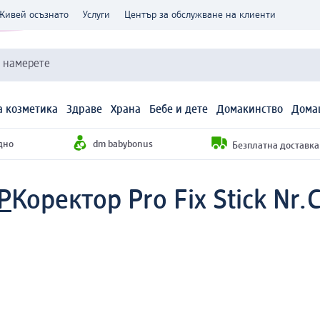
Живей осъзнато
Услуги
Център за обслужване на клиенти
и намерете
 козметика
Здраве
Храна
Бебе и дете
Домакинство
Дома
дно
dm babybonus
Безплатна доставка н
P
Коректор Pro Fix Stick Nr.