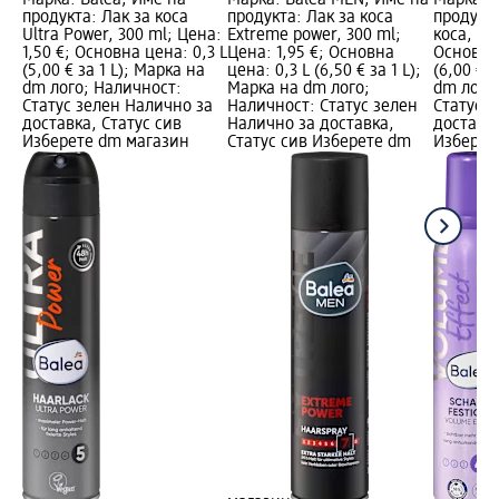
Марка: Balea; Име на
Марка: Balea MEN; Име на
Марка: B
продукта: Лак за коса
продукта: Лак за коса
продукт
Ultra Power, 300 ml; Цена:
Extreme power, 300 ml;
коса, 25
1,50 €; Основна цена: 0,3 L
Цена: 1,95 €; Основна
Основна 
(5,00 € за 1 L); Марка на
цена: 0,3 L (6,50 € за 1 L);
(6,00 € з
dm лого; Наличност:
Марка на dm лого;
dm лого
Статус зелен Налично за
Наличност: Статус зелен
Статус 
доставка, Статус сив
Налично за доставка,
доставка
Изберете dm магазин
Статус сив Изберете dm
Изберет