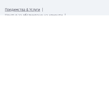
Предимства & Услуги
Център за обслужване на клиенти
Доставка & Изпращане
Връщане на стока
За dm концерна
За нас
Нашата отговорност
Работа в dm
Преса
Маршрут до Централен офис
dm Централен склад
Продуктов свят
dm Свят
Сертификати