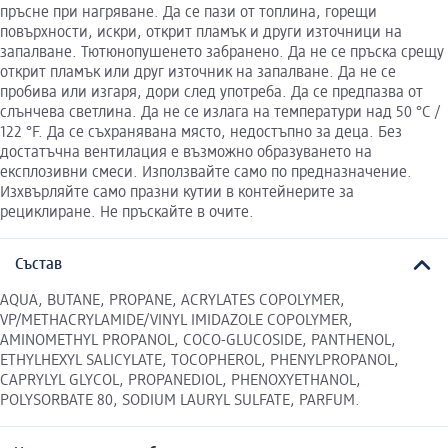
пръсне при нагряване. Да се пази от топлина, горещи
повърхности, искри, открит пламък и други източници на
запалване. Тютюнопушенето забранено. Да не се пръска срещу
открит пламък или друг източник на запалване. Да не се
пробива или изгаря, дори след употреба. Да се предпазва от
слънчева светлина. Да не се излага на температури над 50 °C /
122 °F. Да се съхранявана място, недостъпно за деца. Без
достатъчна вентилация е възможно образуването на
експлозивни смеси. Използвайте само по предназначение.
Изхвърляйте само празни кутии в контейнерите за
рециклиране. Не пръскайте в очите.
Състав
AQUA, BUTANE, PROPANE, ACRYLATES COPOLYMER,
VP/METHACRYLAMIDE/VINYL IMIDAZOLE COPOLYMER,
AMINOMETHYL PROPANOL, COCO-GLUCOSIDE, PANTHENOL,
ETHYLHEXYL SALICYLATE, TOCOPHEROL, PHENYLPROPANOL,
CAPRYLYL GLYCOL, PROPANEDIOL, PHENOXYETHANOL,
POLYSORBATE 80, SODIUM LAURYL SULFATE, PARFUM.