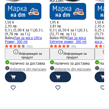
магазин
1,50 €
1,95 €
1,50 €
2,93 лв.
3,81 лв.
2,93 лв.
0,3 L (5,00 € за 1 L)
0,3 L
0,3 L (6,50 € за 1 L)
0,3 L
0,25 L (6
(9,78 лв. за 1 L)
(12,71 лв. за 1 L)
(11,73 лв.
Balea
Лак за коса Ultra
Balea MEN
Лак за коса
Balea
Пя
Power, 300 ml
Extreme power, 300 ml
коса, 25
(132)
(93)
Информация за
Информация за
продукт
продукт
Налично за доставка
Налично за доставка
Налич
Изберете dm магазин
Изберете dm магазин
Избе