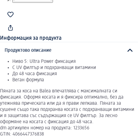
Информация за продукта
Продуктово описание
Ниво 5: Ultra Power фиксация
С UV филтър и подхранващи витамини
До 48 часа фиксация
Веган формула
Пяната за коса на Balea впечатлява с максималната си
фиксация. Оформя косата и я фиксира оптимално, без да
утежнява прическата или да я прави лепкава. Пяната за
сушене също така подхранва косата с подхранващи витамини
и я защитава със съдържащия се UV филтър. За лесно
оформяне на косата с фиксация до 48 часа.
dm артикулен номер на продукта: 1233656
GTIN: 4066447376838