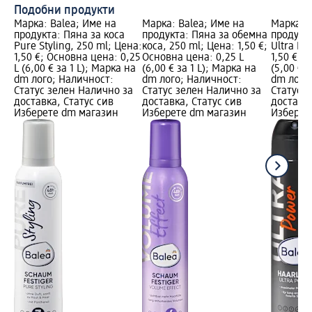
Подобни продукти
Марка: Balea; Име на
Марка: Balea; Име на
Марка: B
продукта: Пяна за коса
продукта: Пяна за обемна
продукта
Pure Styling, 250 ml; Цена:
коса, 250 ml; Цена: 1,50 €;
Ultra Po
1,50 €; Основна цена: 0,25
Основна цена: 0,25 L
1,50 €; 
L (6,00 € за 1 L); Марка на
(6,00 € за 1 L); Марка на
(5,00 € з
dm лого; Наличност:
dm лого; Наличност:
dm лого
Статус зелен Налично за
Статус зелен Налично за
Статус 
доставка, Статус сив
доставка, Статус сив
доставка
Изберете dm магазин
Изберете dm магазин
Изберет