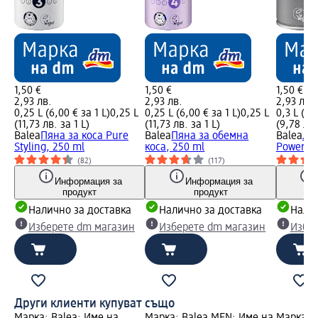
1,50 €
1,50 €
1,50 €
2,93 лв.
2,93 лв.
2,93 лв.
0,25 L (6,00 € за 1 L)
0,25 L
0,25 L (6,00 € за 1 L)
0,25 L
0,3 L (5,
(11,73 лв. за 1 L)
(11,73 лв. за 1 L)
(9,78 лв.
Balea
Пяна за коса Pure
Balea
Пяна за обемна
Balea
Лак
Styling, 250 ml
коса, 250 ml
Power, 3
(82)
(117)
Информация за
Информация за
продукт
продукт
Налично за доставка
Налично за доставка
Налич
Изберете dm магазин
Изберете dm магазин
Избе
Други клиенти купуват също