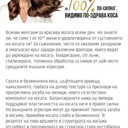
Всички мечтаем за красива косата всеки ден. Но знаете
ли, че само 1 от 10** жени е удовлетворена от състоянието
на косата си? За съжаление, често се оказваме заседнали
в омагьосан кръг заради различни фактори, които водят
до увреждане на косата. Боядисване, UV лъчи,
стилизиране, топлинна обработка са някои от най-често
срещаните външни агресори.
Сухата и безжизнена коса, цъфтящите краища,
накъсването, грубата на допир текстура са признаци на
прогресивна загуба на липиди, които са естествен
компонент на косата. Балансираните нива на липиди
поддържат еластичността на косата ни и я правят силна.
Но външните агресори могат да причинят тяхната загуба
в косъма, правейки косата слаба и безжизнена. В
резултат на това връзките в структурата на косъма
отслабват и протеиновата му структура става нестабилна