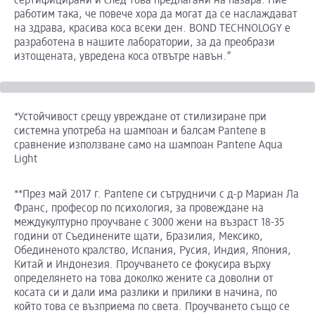
сертифицирани и след това предлагани на пазара. Ние
работим така, че повече хора да могат да се наслаждават
на здрава, красива коса всеки ден. BOND TECHNOLOGY е
разработена в нашите лаборатории, за да преобрази
изтощената, увредена коса отвътре навън.”
*Устойчивост срещу увреждане от стилизиране при
системна употреба на шампоан и балсам Pantene в
сравнение използване само на шампоан Pantene Aqua
Light
**През май 2017 г. Pantene си сътрудничи с д-р Мариан Ла
Франс, професор по психология, за провеждане на
междукултурно проучване с 3000 жени на възраст 18-35
години от Съединените щати, Бразилия, Мексико,
Обединеното кралство, Испания, Русия, Индия, Япония,
Китай и Индонезия. Проучването се фокусира върху
определянето на това доколко жените са доволни от
косата си и дали има разлики и прилики в начина, по
който това се възприема по света. Проучването също се