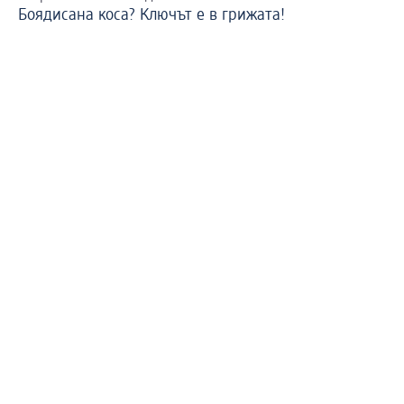
Боядисана коса? Ключът е в грижата!
От