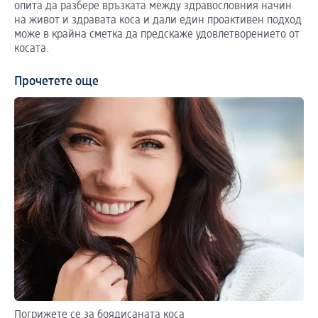
опита да разбере връзката между здравословния начин
на живот и здравата коса и дали един проактивен подход
може в крайна сметка да предскаже удовлетворението от
косата.
Прочетете още
Погрижете се за боядисаната коса
Ет