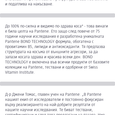
и податлива на накъсване.
До 100% по-силна и видимо по-здрава коса* - това винаги
е била целта на Pantene. Ето защо след повече от 75
години научни изследвания е разработена уникалната
Pantene BOND TECHNOLOGY формула, обогатена с
провитамин B5, липиди и антиоксиданти. Тя предпазва
структурата на косъма от външните агресори, за да
запази косата здрава и красива всеки ден. BOND
TECHNOLOGY е включена във всички продукти от базовите
колекции на Pantene, тествани и одобрени от Swiss
Vitamin Institute.
Д-р Джени Томас, главен учен на Pantene: „В Pantene
нашият екип от изследователи е постоянно фокусиран
върху реализирането на най-добрите резултати от
нашите научни изследвания. Те биват тествани,