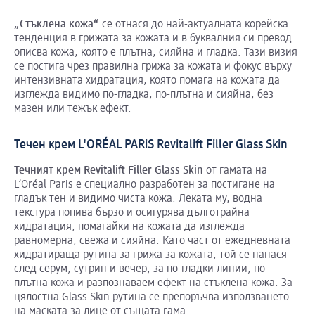
„Стъклена кожа“
се отнася до най-актуалната корейска
тенденция в грижата за кожата и в буквалния си превод
описва кожа, която е плътна, сияйна и гладка. Тази визия
се постига чрез правилна грижа за кожата и фокус върху
интензивната хидратация, която помага на кожата да
изглежда видимо по-гладка, по-плътна и сияйна, без
мазен или тежък ефект.
Течен крем L'ORÉAL PARiS Revitalift Filler Glass Skin
Течният крем
Revitalift
Filler
Glass
Skin
от гамата на
L’Oréal Paris е специално разработен за постигане на
гладък тен и видимо чиста кожа. Леката му, водна
текстура попива бързо и осигурява дълготрайна
хидратация, помагайки на кожата да изглежда
равномерна, свежа и сияйна. Като част от ежедневната
хидратираща рутина за грижа за кожата, той се нанася
след серум, сутрин и вечер, за по-гладки линии, по-
плътна кожа и разпознаваем ефект на стъклена кожа. За
цялостна Glass Skin рутина се препоръчва използването
на маската за лице от същата гама.