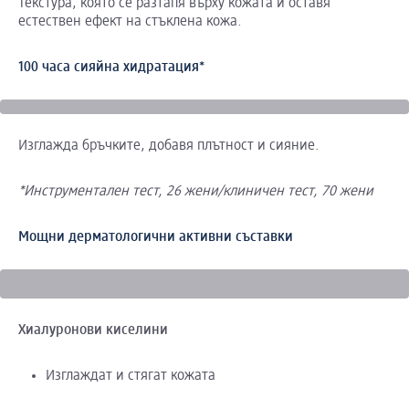
Текстура, която се разтапя върху кожата и оставя
естествен ефект на стъклена кожа.
100 часа сияйна хидратация*
Изглажда бръчките, добавя плътност и сияние.
*Инструментален тест, 26 жени/клиничен тест, 70 жени
Мощни дерматологични активни съставки
Хиалуронови
киселини
Изглаждат и стягат кожата