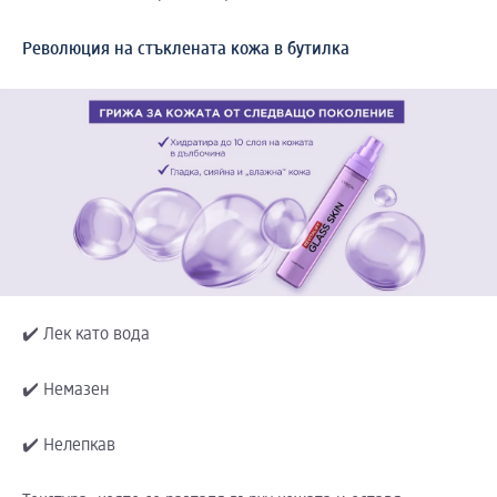
Революция на стъклената кожа в бутилка
✔️ Лек като вода
✔️ Немазен
✔️ Нелепкав