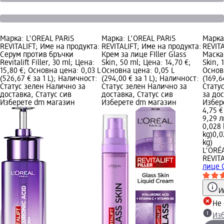
Марка: L'ORÉAL PARiS
Марка: L'ORÉAL PARiS
Марка
REVITALIFT; Име на продукта:
REVITALIFT; Име на продукта:
REVITA
Серум против бръчки
Крем за лице FIller Glass
Маска
Revitalift Filler, 30 ml; Цена:
Skin, 50 ml; Цена: 14,70 €;
Skin, 
15,80 €; Основна цена: 0,03 L
Основна цена: 0,05 L
Основ
(526,67 € за 1 L); Наличност:
(294,00 € за 1 L); Наличност:
(169,6
Статус зелен Налично за
Статус зелен Налично за
Стату
доставка, Статус сив
доставка, Статус сив
за дос
Изберете dm магазин
Изберете dm магазин
Избер
4,75 €
9,29 л
0,028 
kg)
0,0
kg)
L'ORÉ
REVIT
лице G
И
Не 
Из