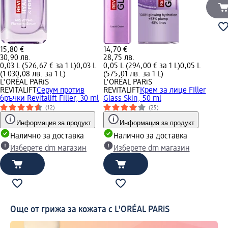
15,80 €
14,70 €
30,90 лв.
28,75 лв.
0,03 L (526,67 € за 1 L)
0,03 L
0,05 L (294,00 € за 1 L)
0,05 L
(1 030,08 лв. за 1 L)
(575,01 лв. за 1 L)
L'ORÉAL PARiS
L'ORÉAL PARiS
REVITALIFT
Серум против
REVITALIFT
Крем за лице FIller
бръчки Revitalift Filler, 30 ml
Glass Skin, 50 ml
(12)
(25)
Информация за продукт
Информация за продукт
Налично за доставка
Налично за доставка
Изберете dm магазин
Изберете dm магазин
Още от грижа за кожата с L'ORÉAL PARiS