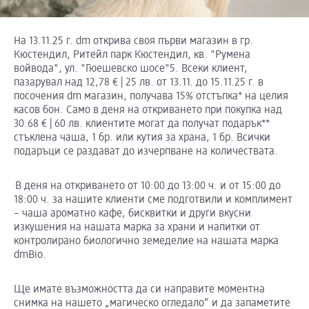
На 13.11.25 г. dm открива своя първи магазин в гр.
Кюстендил, Ритейл парк Кюстендил, кв. "Румена
войвода", ул. "Гюешевско шосе"5. Всеки клиент,
пазарувал над 12,78 € | 25 лв. от 13.11. до 15.11.25 г. в
посочения dm магазин, получава 15% отстъпка* на целия
касов бон. Само в деня на откриването при покупка над
30.68 € | 60 лв. клиентите могат да получат подарък**
стъклена чаша, 1 бр. или кутия за храна, 1 бр. Всички
подаръци се раздават до изчерпване на количествата.
В деня на откриването от 10:00 до 13:00 ч. и от 15:00 до
18:00 ч. за нашите клиенти сме подготвили и комплимент
– чаша ароматно кафе, бисквитки и други вкусни
изкушения на нашата марка за храни и напитки от
контролирано биологично земеделие на нашата марка
dmBio.
Ще имате възможността да си направите моментна
снимка на нашето „магическо огледало“ и да запаметите