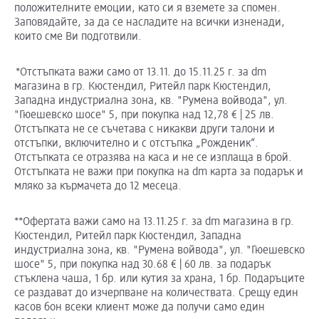
положителните емоции, като си я вземете за спомен.
Заповядайте, за да се насладите на всички изненади,
които сме Ви подготвили.
*Отстъпката важи само от 13.11. до 15.11.25 г. за dm
магазина в гр. Кюстендил, Ритейл парк Кюстендил,
Западна индустриална зона, кв. "Румена войвода", ул.
"Гюешевско шосе" 5, при покупка над 12,78 € | 25 лв.
Отстъпката не се съчетава с никакви други талони и
отстъпки, включително и с отстъпка „Рожденик“.
Отстъпката се отразява на каса и не се изплаща в брой.
Отстъпката не важи при покупка на dm карта за подарък и
мляко за кърмачета до 12 месеца.
**Офертата важи само на 13.11.25 г. за dm магазина в гр.
Кюстендил, Ритейл парк Кюстендил, Западна
индустриална зона, кв. "Румена войвода", ул. "Гюешевско
шосе" 5, при покупка над 30.68 € | 60 лв. за подарък
стъклена чаша, 1 бр. или кутия за храна, 1 бр. Подаръците
се раздават до изчерпване на количествата. Срещу един
касов бон всеки клиент може да получи само един