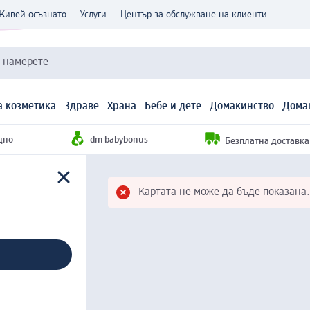
Живей осъзнато
Услуги
Център за обслужване на клиенти
и намерете
 козметика
Здраве
Храна
Бебе и дете
Домакинство
Дома
дно
dm babybonus
Безплатна доставка н
Картата не може да бъде показана.