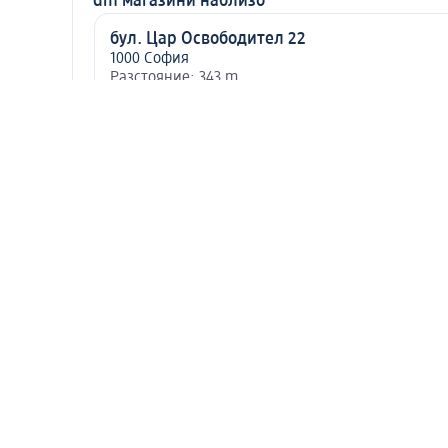
dm магазини наблизо
бул. Цар Освободител 22
1000 София
Разстояние: 343 m
Магазинът ще бъде отворен за Вас до
22 ч