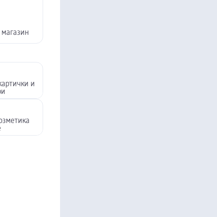
 магазин
картички и
ри
озметика
e