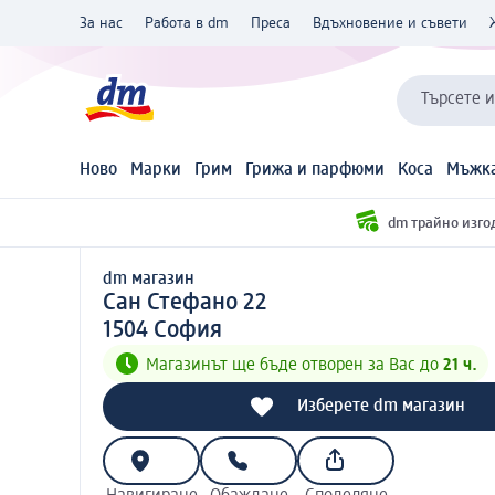
За нас
Работа в dm
Преса
Вдъхновение и съвети
Търсете 
Ново
Марки
Грим
Грижа и парфюми
Коса
Мъжка
dm трайно изго
dm магазин
d m магазин
Сан Стефано 22
1 5 0 4
1504
София
Магазинът ще бъде отворен за Вас до
21 ч.
Изберете dm магазин