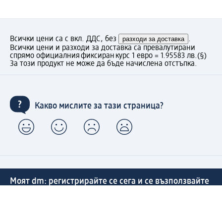
Всички цени са с вкл. ДДС, без
разходи за доставка
.
Всички цени и разходи за доставка са превалутирани
спрямо официалния фиксиран курс 1 евро = 1.95583 лв.
(§)
За този продукт не може да бъде начислена отстъпка.
Какво мислите за тази страница?
Моят dm: регистрирайте се сега и се възползвайте
от предимствата:
(1) Безплатна доставка над 50 € / 97,79 лв. и без такса
за експресно получаване от dm магазин само за