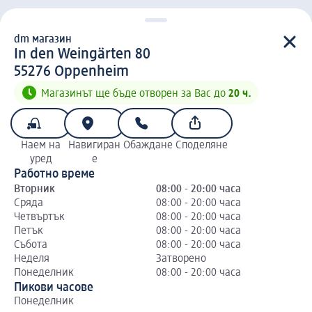
dm магазин
d m магазин
In den Weingärten 80
5 5 2 7 6
55276
Oppenheim
Магазинът ще бъде отворен за Вас до
20 ч.
Наем на
Навигиран
Обаждане
Споделяне
уред
е
Работно време
Вторник
08:00 - 20:00 часа
Сряда
08:00 - 20:00 часа
Четвъртък
08:00 - 20:00 часа
Петък
08:00 - 20:00 часа
Събота
08:00 - 20:00 часа
Неделя
Затворено
Понеделник
08:00 - 20:00 часа
Пикови часове
Понеделник
Вт