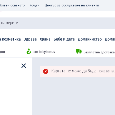
Живей осъзнато
Услуги
Център за обслужване на клиенти
и намерете
 козметика
Здраве
Храна
Бебе и дете
Домакинство
Дома
дно
dm babybonus
Безплатна доставка н
Картата не може да бъде показана.