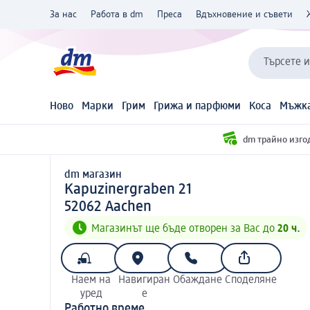
За нас
Работа в dm
Преса
Вдъхновение и съвети
Търсете 
Ново
Марки
Грим
Грижа и парфюми
Коса
Мъжка
dm трайно изго
dm магазин
d m магазин
Kapuzinergraben 21
5 2 0 6 2
52062
Aachen
Магазинът ще бъде отворен за Вас до
20 ч.
Наем на
Навигиран
Обаждане
Споделяне
уред
е
Работно време