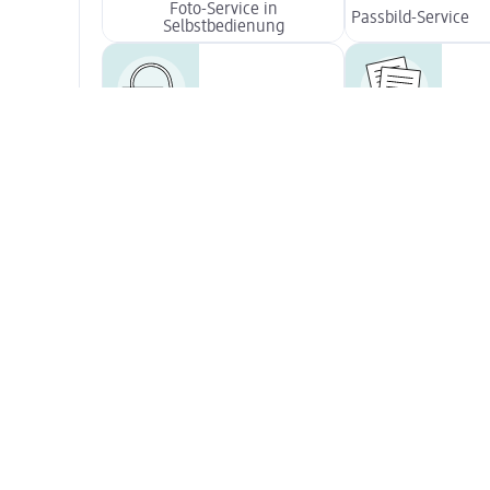
Foto-Service in
Passbild-Service
Selbstbedienung
Teppichreiniger ausleihen
Copyservice
Unsere Zusatzsortimente
Erstausstattung:
Kindertextilien
an...
Strumpfwaren