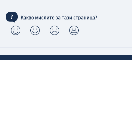
Какво мислите за тази страница?
Моят dm: регистрирайте се сега и се възползвайте
от предимствата:
(1) Безплатна доставка над 50 € / 97,79 лв. и без такса
за експресно получаване от dm магазин само за
регистрирани клиенти.
Управлявайте Вашите поръчки бързо и лесно.
Регистрирайте се сега