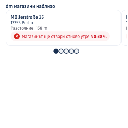
dm магазини наблизо
Müllerstraße 35
13353 Berlin
1
Разстояние: 158 m
Магазинът ще отвори отново утре в
8:30 ч.