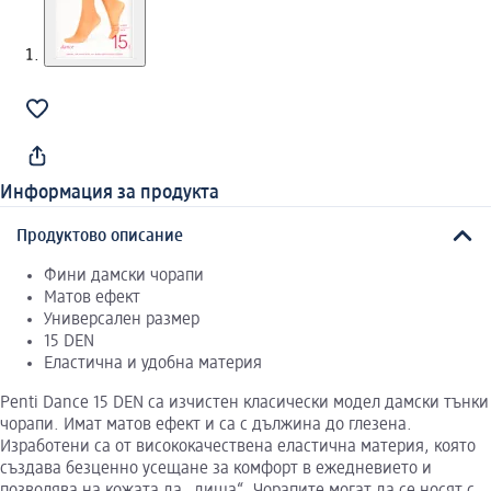
Информация за продукта
Продуктово описание
Фини дамски чорапи
Матов ефект
Универсален размер
15 DEN
Еластична и удобна материя
Penti Dance 15 DEN са изчистен класически модел дамски тънки
чорапи. Имат матов ефект и са с дължина до глезена.
Изработени са от висококачествена еластична материя, която
създава безценно усещане за комфорт в ежедневието и
позволява на кожата да „диша“. Чорапите могат да се носят с