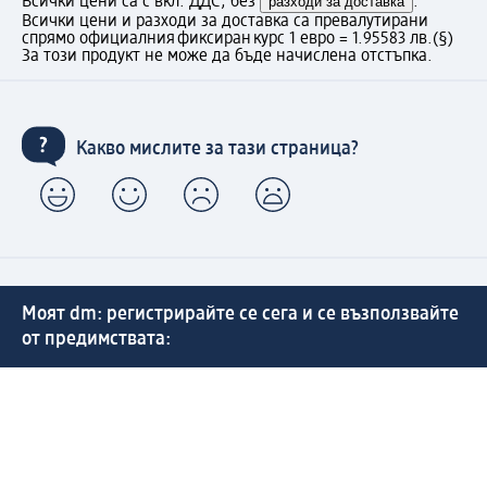
Всички цени са с вкл. ДДС, без
разходи за доставка
.
Всички цени и разходи за доставка са превалутирани
спрямо официалния фиксиран курс 1 евро = 1.95583 лв.
(§)
За този продукт не може да бъде начислена отстъпка.
Какво мислите за тази страница?
Моят dm: регистрирайте се сега и се възползвайте
от предимствата:
(1) Безплатна доставка над 50 € / 97,79 лв. и без такса
за експресно получаване от dm магазин само за
регистрирани клиенти.
Управлявайте Вашите поръчки бързо и лесно.