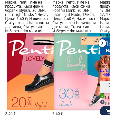
Марка: Penti; Име на
Марка: Penti; Име на
Марка: F
продукта: Къси фини
продукта: Къси фини
продукт
чорапи Stylish, 20 DEN,
чорапи Lamb, 30 DEN,
15 DEN, 
цвят Light Nude, 1 Чифт;
цвят Light Nude, 1 Чифт;
52, 1 Чи
Цена: 2,40 €; Наличност:
Цена: 2,40 €; Наличност:
Марка н
Статус зелен Налично за
Статус зелен Налично за
Налично
доставка, Статус сив
доставка, Статус сив
Налично
Изберете dm магазин
Изберете dm магазин
Статус 
магазин
4,25 €
8,31 лв.
Fascino
Д
DEN, чер
1 Чифт
Налич
Избе
2,40 €
2,40 €