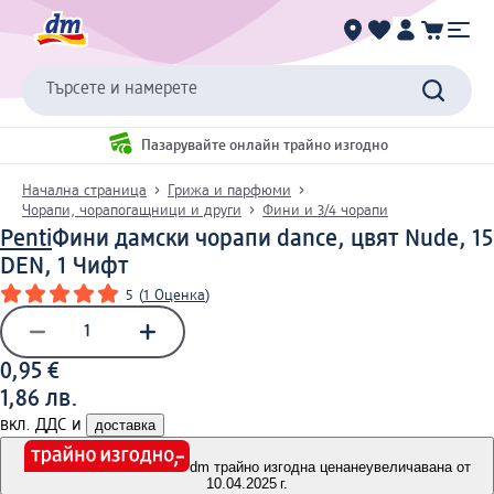
Търсете и намерете
Пазарувайте онлайн трайно изгодно
Начална страница
Грижа и парфюми
Чорапи, чорапогащници и други
Фини и 3/4 чорапи
Penti
Фини дамски чорапи dance, цвят Nude, 15
DEN, 1 Чифт
5
(
1 Оценка
)
0,95 €
1,86 лв.
вкл. ДДС и
доставка
dm трайно изгодна цена
неувеличавана от
10.04.2025 г.