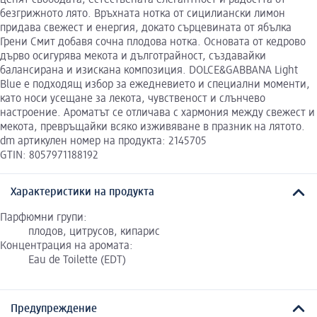
безгрижното лято. Връхната нотка от сицилиански лимон
придава свежест и енергия, докато сърцевината от ябълка
Грени Смит добавя сочна плодова нотка. Основата от кедрово
дърво осигурява мекота и дълготрайност, създавайки
балансирана и изискана композиция. DOLCE&GABBANA Light
Blue е подходящ избор за ежедневието и специални моменти,
като носи усещане за лекота, чувственост и слънчево
настроение. Ароматът се отличава с хармония между свежест и
мекота, превръщайки всяко изживяване в празник на лятото.
dm артикулен номер на продукта: 2145705
GTIN: 8057971188192
Характеристики на продукта
Парфюмни групи:
плодов, цитрусов, кипарис
Концентрация на аромата:
Eau de Toilette (EDT)
Предупреждение