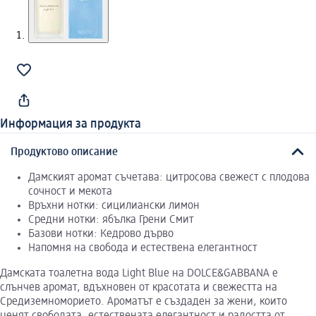
Информация за продукта
Продуктово описание
Дамският аромат съчетава: цитросова свежест с плодова
сочност и мекота
Връхни нотки: сицилиански лимон
Средни нотки: ябълка Грени Смит
Базови нотки: Кедрово дърво
Напомня на свобода и естествена елегантност
Дамската тоалетна вода Light Blue на DOLCE&GABBANA е
слънчев аромат, вдъхновен от красотата и свежестта на
Средиземноморието. Ароматът е създаден за жени, които
ценят свободата, естествената елегантност и радостта от