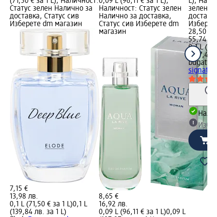
(71,50 € за 1 L); Наличност:
0,09 L (96,11 € за 1 L);
L); Нали
Статус зелен Налично за
Наличност: Статус зелен
зелен Н
доставка, Статус сив
Налично за доставка,
доставка
Изберете dm магазин
Статус сив Изберете dm
Изберет
магазин
28,50 €
55,74 лв
0,1 L (28
(557,41 л
bugatti
Т
signatur
Налич
Избе
7,15 €
13,98 лв.
8,65 €
0,1 L (71,50 € за 1 L)
0,1 L
16,92 лв.
(139,84 лв. за 1 L)
0,09 L (96,11 € за 1 L)
0,09 L