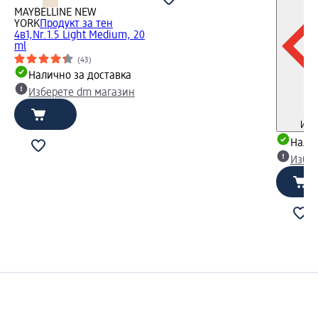
MAYBELLINE NEW
YORK
Продукт за тен
4в1,Nr.1.5 Light Medium, 20
ml
(43)
Налично за доставка
Изберете dm магазин
Инф
Налич
Избе