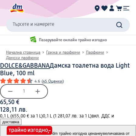
Търсете и намерете
Пазарувайте онлайн трайно изгодно
Начална страница
Грижа и парфюми
Парфюми
Дамски парфюми
DOLCE&GABBANA
Дамска тоалетна вода Light
Blue, 100 ml
4.6
(
45 Оценки
)
65,50 €
128,11 лв.
0,1 L (655,00 € за 1 L)
0,1 L (1 281,07 лв. за 1 L)
вкл. ДДС и
доставка
dm трайно изгодна цена
неувеличавана от