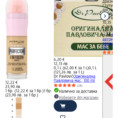
дразнен
Статус 
доставка
Изберет
5,29 €
10,35 лв.
0,269 L (
L)
0,269 L
glade
Пъ
автомат
аромати
ml
6,20 €
12,13 лв.
0,1 L (62,00 € за 1 L)
0,1 L
(121,26 лв. за 1 L)
Dr Pavlović
Оригинална
Павловича мас, 100 ml
12,22 €
(28)
23,90 лв.
1 бр. (12,22 € за 1 бр.)
1 бр.
Налично за доставка
(23,90 лв. за 1 бр.)
Изберете dm магазин