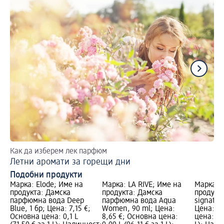
Как да изберем лек парфюм
Да
Летни аромати за горещи дни
П
Подобни продукти
Марка: Elode; Име на
Марка: LA RIVE; Име на
Марка: b
продукта: Дамска
продукта: Дамска
продукт
парфюмна вода Deep
парфюмна вода Aqua
signatur
Blue, 1 бр; Цена: 7,15 €;
Women, 90 ml; Цена:
Цена: 28
Основна цена: 0,1 L
8,65 €; Основна цена:
цена: 0,1