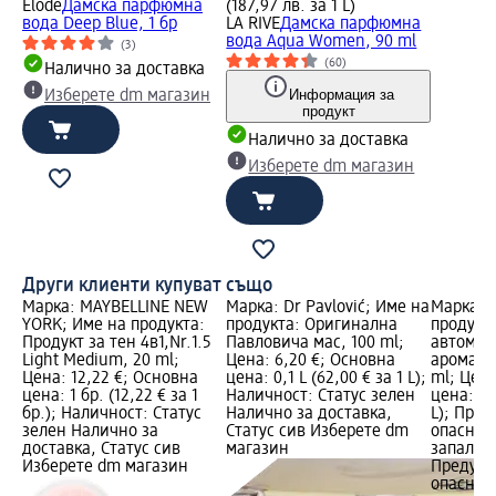
Elode
Дамска парфюмна
(187,97 лв. за 1 L)
вода Deep Blue, 1 бр
LA RIVE
Дамска парфюмна
вода Aqua Women, 90 ml
(3)
(60)
Налично за доставка
Информация за
Изберете dm магазин
продукт
Налично за доставка
Изберете dm магазин
Други клиенти купуват също
Марка: MAYBELLINE NEW
Марка: Dr Pavlović; Име на
Марка: g
YORK; Име на продукта:
продукта: Оригинална
продукт
Продукт за тен 4в1,Nr.1.5
Павловича мас, 100 ml;
автомат
Light Medium, 20 ml;
Цена: 6,20 €; Основна
аромати
Цена: 12,22 €; Основна
цена: 0,1 L (62,00 € за 1 L);
ml; Цена
цена: 1 бр. (12,22 € за 1
Наличност: Статус зелен
цена: 0,2
бр.); Наличност: Статус
Налично за доставка,
L); Пре
зелен Налично за
Статус сив Изберете dm
опасност
доставка, Статус сив
магазин
запалим
Изберете dm магазин
Предупр
опаснос