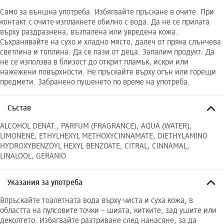
Само за външна употреба. Избягвайте пръскане в очите. При
контакт с очите изплакнете обилно с вода. Да не се прилага
върху раздразнена, възпалена или увредена кожа.
Съхранявайте на сухо и хладно място, далеч от пряка слънчева
светлина и топлина. Да се пази от деца. Запалим продукт: Да
не се използва в близост до открит пламък, искри или
нажежени повърхности. Не пръскайте върху огън или горещи
предмети. Забранено пушенето по време на употреба.
Състав
ALCOHOL DENAT., PARFUM (FRAGRANCE), AQUA (WATER),
LIMONENE, ETHYLHEXYL METHOXYCINNAMATE, DIETHYLAMINO
HYDROXYBENZOYL HEXYL BENZOATE, CITRAL, CINNAMAL,
LINALOOL, GERANIO
Указания за употреба
Впръскайте тоалетната вода върху чиста и суха кожа, в
областта на пулсовите точки – шията, китките, зад ушите или
деколтето. Избягвайте разтриване след нанасяне, за да