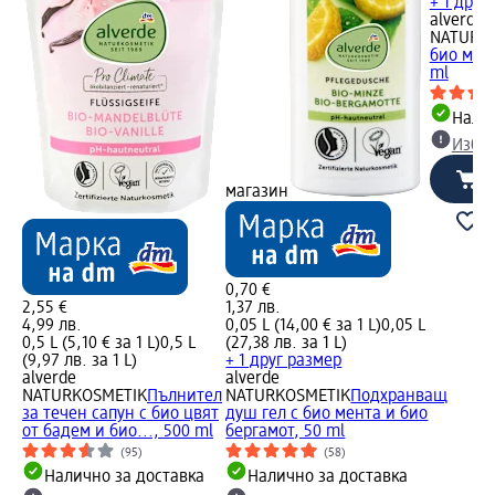
+ 1 друг
alverde
NATURK
био мент
ml
Налич
Избе
магазин
0,70 €
2,55 €
1,37 лв.
4,99 лв.
0,05 L (14,00 € за 1 L)
0,05 L
0,5 L (5,10 € за 1 L)
0,5 L
(27,38 лв. за 1 L)
(9,97 лв. за 1 L)
+ 1 друг размер
alverde
alverde
NATURKOSMETIK
Пълнител
NATURKOSMETIK
Подхранващ
за течен сапун с био цвят
душ гел с био мента и био
от бадем и био..., 500 ml
бергамот, 50 ml
(95)
(58)
Налично за доставка
Налично за доставка