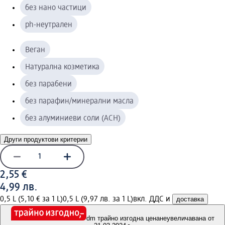
без нано частици
ph-неутрален
Веган
Натурална козметика
без парабени
без парафин/минерални масла
без алуминиеви соли (ACH)
Други продуктови критерии
2,55 €
4,99 лв.
0,5 L (5,10 € за 1 L)
0,5 L (9,97 лв. за 1 L)
вкл. ДДС и
доставка
dm трайно изгодна цена
неувеличавана от