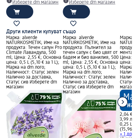
Изберете dm магазин
Изберете dm магазин
Други клиенти купуват също
Марка: alverde
Марка: alverde
Марка: a
NATURKOSMETIK; Име на
NATURKOSMETIK; Име на
NATURKO
продукта: Течен сапун Pro
продукта: Пълнител за
продукта
Climate Лавандула, 500
течен сапун с био цвят от
мента и 
ml; Цена: 2,55 €; Основна
бадем и био ванилия, 500
Цена: 2,
цена: 0,5 L (5,10 € за 1 L);
ml; Цена: 2,55 €; Основна
цена: 0,2
Марка на dm лого;
цена: 0,5 L (5,10 € за 1 L);
Марка н
Наличност: Статус зелен
Марка на dm лого;
Налично
Налично за доставка,
Наличност: Статус зелен
Налично
Статус сив Изберете dm
Налично за доставка,
Статус 
магазин
Статус сив Изберете dm
магазин
магазин
2,04 €
3,99 лв.
0,25 L (8
(15,96 лв
+ 1 друг