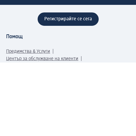
Регистрирайте се сега
Помощ
Предимства & Услуги
Център за обслужване на клиенти
Доставка & Изпращане
Връщане на стока
За dm концерна
За нас
Нашата отговорност
Работа в dm
Преса
Маршрут до Централен офис
dm Централен склад
Продуктов свят
dm Свят