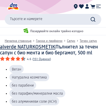
Търсете и намерете
Пазарувайте онлайн трайно изгодно
Начална страница
Грижа и парфюми
Сапун
Течен сапун
alverde NATURKOSMETIK
Пълнител за течен
сапун с био мента и био бергамот, 500 ml
4.6
(
151 Оценки
)
Веган
Натурална козметика
без парабени
без парафин/минерални масла
без алуминиеви соли (ACH)