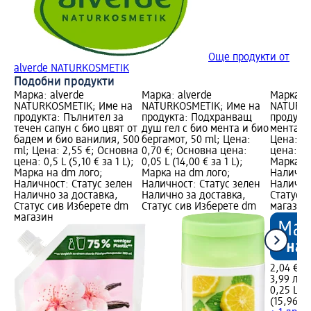
Още продукти от
alverde NATURKOSMETIK
Подобни продукти
Марка: alverde
Марка: alverde
Марка: a
NATURKOSMETIK; Име на
NATURKOSMETIK; Име на
NATURKO
продукта: Пълнител за
продукта: Подхранващ
продукта
течен сапун с био цвят от
душ гел с био мента и био
мента и 
бадем и био ванилия, 500
бергамот, 50 ml; Цена:
Цена: 2,
ml; Цена: 2,55 €; Основна
0,70 €; Основна цена:
цена: 0,2
цена: 0,5 L (5,10 € за 1 L);
0,05 L (14,00 € за 1 L);
Марка н
Марка на dm лого;
Марка на dm лого;
Налично
Наличност: Статус зелен
Наличност: Статус зелен
Налично
Налично за доставка,
Налично за доставка,
Статус 
Статус сив Изберете dm
Статус сив Изберете dm
магазин
магазин
2,04 €
3,99 лв.
0,25 L (8
(15,96 лв