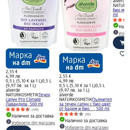
alverde
NATURK
био мент
ml
Налич
Избе
2,55 €
4,99 лв.
2,55 €
0,5 L (5,10 € за 1 L)
0,5 L
4,99 лв.
(9,97 лв. за 1 L)
0,5 L (5,10 € за 1 L)
0,5 L
alverde
(9,97 лв. за 1 L)
NATURKOSMETIK
Течен
alverde
сапун Pro Climate
NATURKOSMETIK
Пълнител
Лавандула, 500 ml
за течен сапун с био цвят
от бадем и био..., 500 ml
(109)
(95)
Налично за доставка
Налично за доставка
Изберете dm магазин
Изберете dm магазин