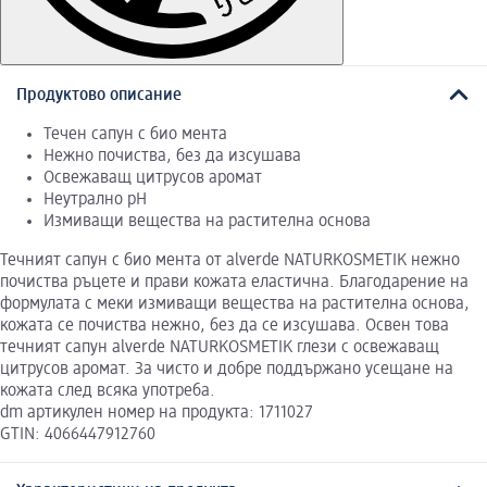
Продуктово описание
Течен сапун с био мента
Нежно почиства, без да изсушава
Освежаващ цитрусов аромат
Неутрално рН
Измиващи вещества на растителна основа
Течният сапун с био мента от alverde NATURKOSMETIK нежно
почиства ръцете и прави кожата еластична. Благодарение на
формулата с меки измиващи вещества на растителна основа,
кожата се почиства нежно, без да се изсушава. Освен това
течният сапун alverde NATURKOSMETIK глези с освежаващ
цитрусов аромат. За чисто и добре поддържано усещане на
кожата след всяка употреба.
dm артикулен номер на продукта: 1711027
GTIN: 4066447912760