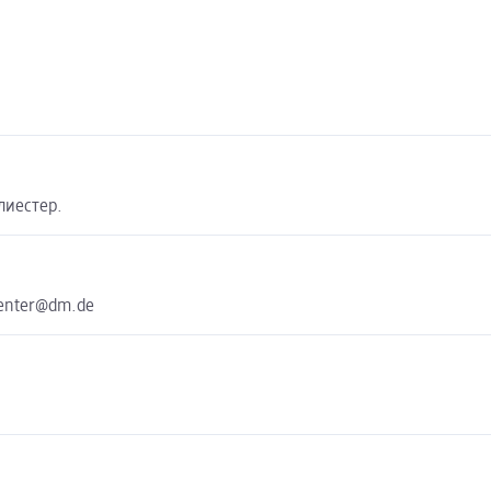
олиестер.
center@dm.de