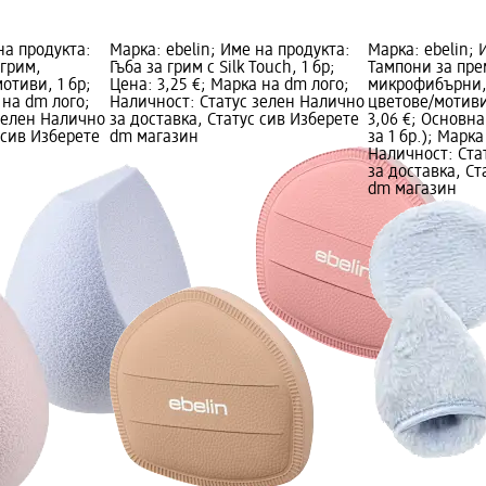
на продукта:
Марка: ebelin; Име на продукта:
Марка: ebelin; 
 грим,
Гъба за грим с Silk Touch, 1 бр;
Тампони за пре
отиви, 1 бр;
Цена: 3,25 €; Марка на dm лого;
микрофибърни,
 на dm лого;
Наличност: Статус зелен Налично
цветове/мотиви
зелен Налично
за доставка, Статус сив Изберете
3,06 €; Основна 
 сив Изберете
dm магазин
за 1 бр.); Марк
Наличност: Ста
за доставка, Ст
dm магазин