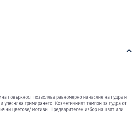
фина повърхност позволява равномерно нанасяне на пудра и
 и улеснява гримирането. Козметичният тампон за пудра от
злични цветове/ мотиви. Предварителен избор на цвят или