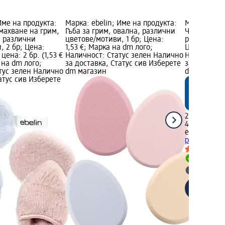
Име на продукта:
Марка: ebelin; Име на продукта:
Марка: ebel
махване на грим,
Гъба за грим, овална, различни
Четка за м
 различни
цветове/мотиви, 1 бр; Цена:
различни ц
, 2 бр; Цена:
1,53 €; Марка на dm лого;
Цена: 2,55 
цена: 2 бр. (1,53 €
Наличност: Статус зелен Налично
Наличност:
а на dm лого;
за доставка, Статус сив Изберете
за доставка
тус зелен Налично
dm магазин
dm магази
атус сив Изберете
2,55 €
4,99 лв.
ebelin
Четка
различни ц
Налично
Изберет