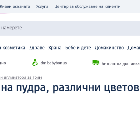
Живей осъзнато
Услуги
Център за обслужване на клиенти
и намерете
 козметика
Здраве
Храна
Бебе и дете
Домакинство
Дома
дно
dm babybonus
Безплатна доставка н
и апликатори за грим
 на пудра, различни цветов