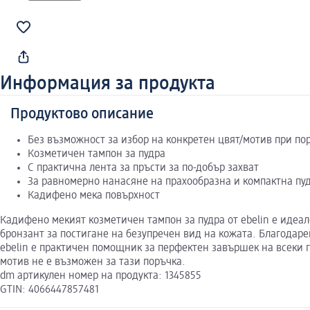
Информация за продукта
Продуктово описание
Без възможност за избор на конкретен цвят/мотив при по
Козметичен тампон за пудра
С практична лента за пръсти за по-добър захват
За равномерно нанасяне на прахообразна и компактна пу
Кадифено мека повърхност
Кадифено мекият козметичен тампон за пудра от ebelin е идеа
бронзант за постигане на безупречен вид на кожата. Благодаре
ebelin е практичен помощник за перфектен завършек на всеки 
мотив не е възможен за тази поръчка.
dm артикулен номер на продукта: 1345855
GTIN: 4066447857481