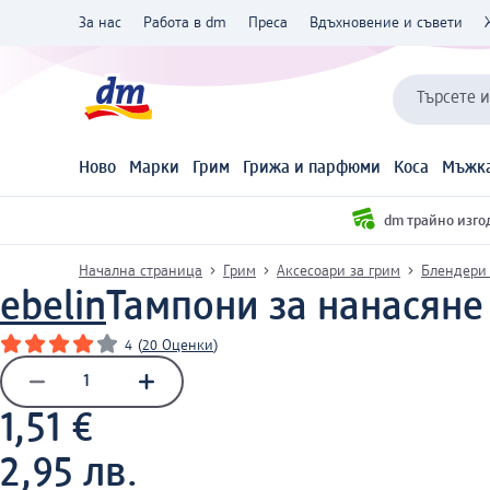
За нас
Работа в dm
Преса
Вдъхновение и съвети
Търсете 
Ново
Марки
Грим
Грижа и парфюми
Коса
Мъжка
dm трайно изго
Начална страница
Грим
Аксесоари за грим
Блендери 
ebelin
Тампони за нанасяне
4
(
20 Оценки
)
1,51 €
2,95 лв.