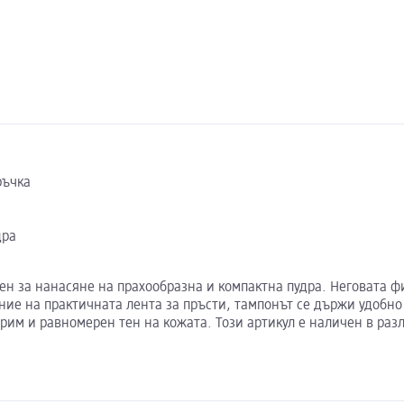
ръчка
дра
лен за нанасяне на прахообразна и компактна пудра. Неговата 
ние на практичната лента за пръсти, тампонът се държи удобно
грим и равномерен тен на кожата. Този артикул е наличен в ра