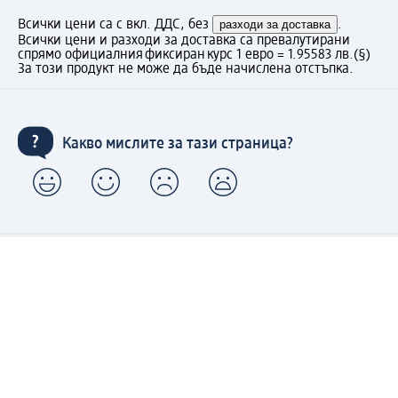
Всички цени са с вкл. ДДС, без
разходи за доставка
.
Всички цени и разходи за доставка са превалутирани
спрямо официалния фиксиран курс 1 евро = 1.95583 лв.
(§)
За този продукт не може да бъде начислена отстъпка.
Какво мислите за тази страница?
Моят dm: регистрирайте се сега и се възползвайте
от предимствата:
(1) Безплатна доставка над 50 € / 97,79 лв. и без такса
за експресно получаване от dm магазин само за
регистрирани клиенти.
Управлявайте Вашите поръчки бързо и лесно.