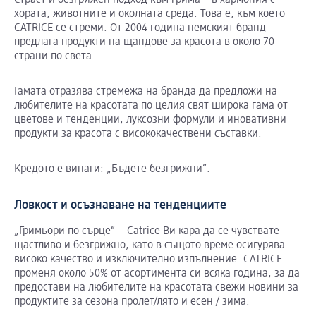
Страст и безгрижен подход към грима – в хармония с
хората, животните и околната среда. Това е, към което
CATRICE се стреми. От 2004 година немският бранд
предлага продукти на щандове за красота в около 70
страни по света.
Гамата отразява стремежа на бранда да предложи на
любителите на красотата по целия свят широка гама от
цветове и тенденции, луксозни формули и иновативни
продукти за красота с висококачествени съставки.
Кредото е винаги: „Бъдете безгрижни“.
Ловкост и осъзнаване на тенденциите
„Гримьори по сърце“ – Catrice Ви кара да се чувствате
щастливо и безгрижно, като в същото време осигурява
високо качество и изключително изпълнение. CATRICE
променя около 50% от асортимента си всяка година, за да
предостави на любителите на красотата свежи новини за
продуктите за сезона пролет/лято и есен / зима.