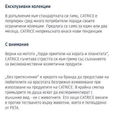
Ексклузивни колекции
В допълнение към стандартната си гама, CATRICE е
популярен сред много потребители поради своите
ограничени колекции. Предлага се само за един или два
месеца, CATRICE непрекъснато внася нови тенденции.
С внимание
Верни на мотото „Горди приятели на хората и планетата“,
CATRICE съчетава страстта си към грима със съзнанието
за висококачествени козметични продукти.
„Без притеснения“ е кредото на бранда да предостави на
любителите на красотата безгрижно изживяване при
използване на продуктите на CATRICE. В крайна сметка
гримьорите по душа искат да експериментират с
външния вид - не с животните. Ето защо CATRICE винаги
е против тестването върху животни, което е потвърдено
от PETA.