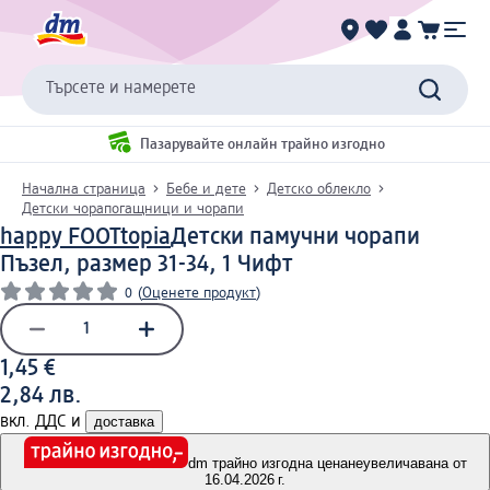
Търсете и намерете
Пазарувайте онлайн трайно изгодно
Начална страница
Бебе и дете
Детско облекло
Детски чорапогащници и чорапи
happy FOOTtopia
Детски памучни чорапи
Пъзел, размер 31-34, 1 Чифт
0
(
Оценете продукт
)
1,45 €
2,84 лв.
вкл. ДДС и
доставка
dm трайно изгодна цена
неувеличавана от
16.04.2026 г.