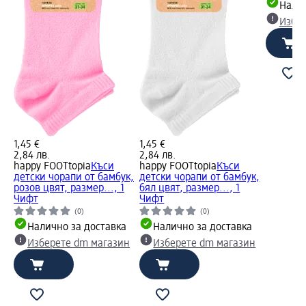
Налич
Избе
1,45 €
1,45 €
2,84 лв.
2,84 лв.
happy FOOTtopia
Къси
happy FOOTtopia
Къси
детски чорапи от бамбук,
детски чорапи от бамбук,
розов цвят, размер..., 1
бял цвят, размер..., 1
Чифт
Чифт
(0)
(0)
Налично за доставка
Налично за доставка
Изберете dm магазин
Изберете dm магазин