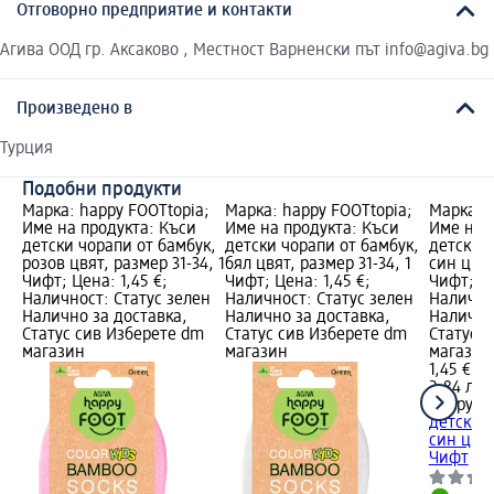
Отговорно предприятие и контакти
Агива ООД гр. Аксаково , Местност Варненски път info@agiva.bg
Произведено в
Турция
Подобни продукти
Марка: happy FOOTtopia;
Марка: happy FOOTtopia;
Марка: h
Име на продукта: Къси
Име на продукта: Къси
Име на 
детски чорапи от бамбук,
детски чорапи от бамбук,
детски ч
розов цвят, размер 31-34, 1
бял цвят, размер 31-34, 1
син цвят
Чифт; Цена: 1,45 €;
Чифт; Цена: 1,45 €;
Чифт; Це
Наличност: Статус зелен
Наличност: Статус зелен
Налично
Налично за доставка,
Налично за доставка,
Налично
Статус сив Изберете dm
Статус сив Изберете dm
Статус 
магазин
магазин
магазин
1,45 €
2,84 лв.
happy F
детски ч
син цвят
Чифт