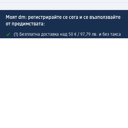
Моят dm: регистрирайте се сега и се възползвайте
от предимствата:
(1) Безплатна доставка над 50 € / 97,79 лв. и без такса
за експресно получаване от dm магазин само за
регистрирани клиенти.
Управлявайте Вашите поръчки бързо и лесно.
Регистрирайте се сега
Помощ
Предимства & Услуги
Център за обслужване на клиенти
Доставка & Изпращане
Връщане на стока